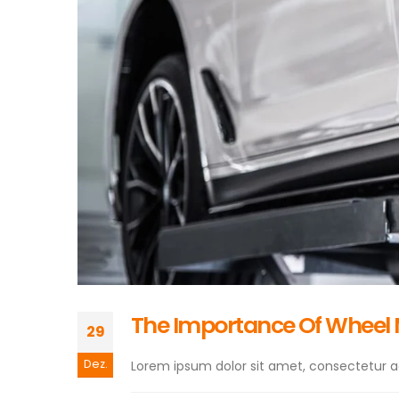
The Importance Of Wheel
29
Dez.
Lorem ipsum dolor sit amet, consectetur adip