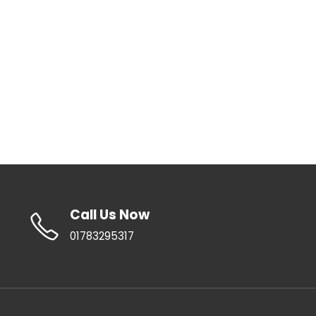
Call Us Now
01783295317