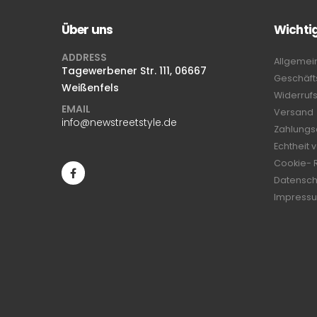
Über uns
Wichti
ADDRESS
Allgemei
Tagewerbener Str. 111, 06667
Geschäf
Weißenfels
Widerruf
EMAIL
Versand
info@newstreetstyle.de
Zahlungs
Echtheit
Cookie- R
Datensch
Impress