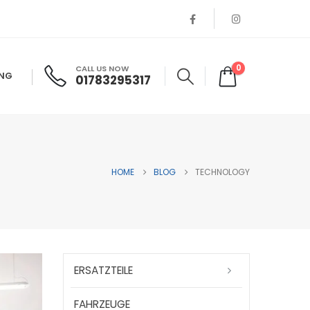
0
CALL US NOW
ANG
01783295317
HOME
BLOG
TECHNOLOGY
ERSATZTEILE
FAHRZEUGE