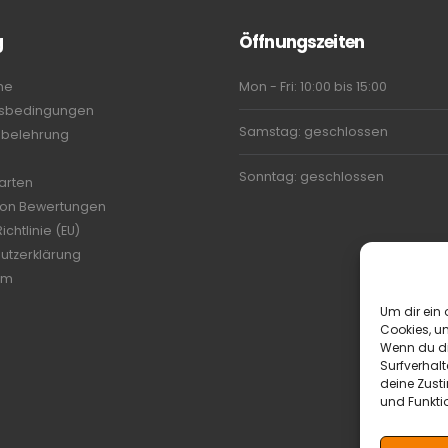
g
Öffnungszeiten
ne
Mon - Fri: 10:00 bis 15:00
tsbedingungen
Samstag: geschlossen
sbelehrung
Sonntag: geschlossen
arten
 von Bewertungen
ichtlinie (EU)
utzerklärung
um
Um dir ein 
Cookies, u
Wenn du di
Surfverhalt
deine Zust
und Funkti