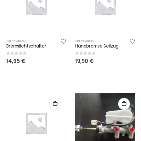
BREMSANLAGE
BREMSANLAGE
Bremslichtschalter
Handbremse Seilzug
0
out of 5
0
out of 5
14,95
€
19,90
€