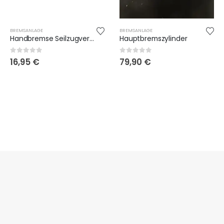
BREMSANLAGE
BREMSANLAGE
Handbremse Seilzugverteiler
Hauptbremszylinder
0
out of 5
0
out of 5
16,95
€
79,90
€