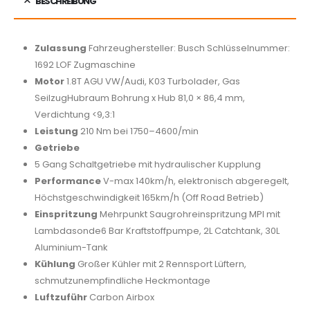
BESCHREIBUNG
Zulassung
Fahrzeughersteller: Busch Schlüsselnummer:
1692 LOF Zugmaschine
Motor
1.8T AGU VW/Audi, K03 Turbolader, Gas
SeilzugHubraum Bohrung x Hub 81,0 × 86,4 mm,
Verdichtung <9,3:1
Leistung
210 Nm bei 1750–4600/min
Getriebe
5 Gang Schaltgetriebe mit hydraulischer Kupplung
Performance
V-max 140km/h, elektronisch abgeregelt,
Höchstgeschwindigkeit 165km/h (Off Road Betrieb)
Einspritzung
Mehrpunkt Saugrohreinspritzung MPI mit
Lambdasonde6 Bar Kraftstoffpumpe, 2L Catchtank, 30L
Aluminium-Tank
Kühlung
Großer Kühler mit 2 Rennsport Lüftern,
schmutzunempfindliche Heckmontage
Luftzuführ
Carbon Airbox