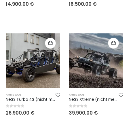
0
out of 5
0
out of 5
14.900,00
€
16.500,00
€
FAHRZEUGE
FAHRZEUGE
NeSS Turbo 4S (nicht mehr lieferbar)
NeSS Xtreme (nicht mehr lieferbar)
0
out of 5
0
out of 5
26.900,00
€
39.900,00
€