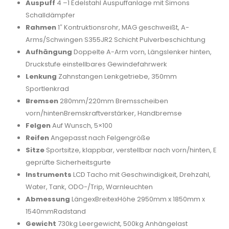
Auspuff
4 –1 Edelstahl Auspuffanlage mit Simons
Schalldämpfer
Rahmen
1″ Kontruktionsrohr, MAG geschweißt, A-
Arms/Schwingen S355JR2 Schicht Pulverbeschichtung
Aufhängung
Doppelte A-Arm vorn, Längslenker hinten,
Druckstufe einstellbares Gewindefahrwerk
Lenkung
Zahnstangen Lenkgetriebe, 350mm
Sportlenkrad
Bremsen
280mm/220mm Bremsscheiben
vorn/hintenBremskraftverstärker, Handbremse
Felgen
Auf Wunsch, 5×100
Reifen
Angepasst nach Felgengröße
Sitze
Sportsitze, klappbar, verstellbar nach vorn/hinten, E
geprüfte Sicherheitsgurte
Instruments
LCD Tacho mit Geschwindigkeit, Drehzahl,
Water, Tank, ODO-/Trip, Warnleuchten
Abmessung
LängexBreitexHöhe 2950mm x 1850mm x
1540mmRadstand
Gewicht
730kg Leergewicht, 500kg Anhängelast