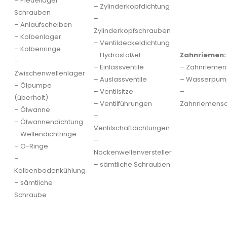
– Pleuellager
– Zylinderkopfdichtung
Schrauben
–
– Anlaufscheiben
Zylinderkopfschrauben
– Kolbenlager
– Ventildeckeldichtung
– Kolbenringe
– Hydrostößel
Zahnriemen:
–
– Einlassventile
– Zahnriemen
Zwischenwellenlager
– Auslassventile
– Wasserpu
– Ölpumpe
– Ventilsitze
–
(überholt)
– Ventilführungen
Zahnriemensc
– Ölwanne
–
– Ölwannendichtung
Ventilschaftdichtungen
– Wellendichtringe
–
– O-Ringe
Nockenwellenversteller
–
– sämtliche Schrauben
Kolbenbodenkühlung
– sämtliche
Schraube